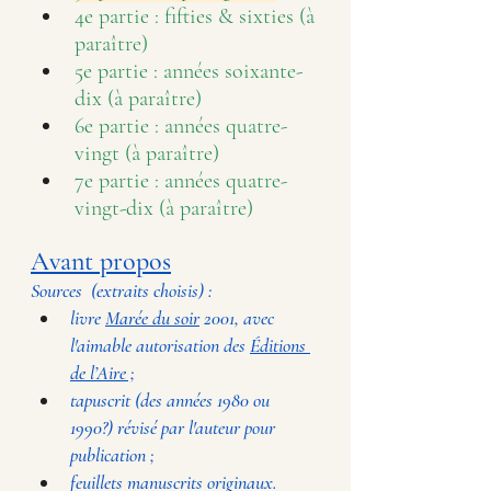
4e partie : fifties & sixties (à 
paraître)
5e partie : années soixante-
dix (à paraître)
6e partie : années quatre-
vingt (à paraître)
7e partie : années quatre-
vingt-dix (à paraître)
Avant propos
Sources  (extraits choisis) : 
livre 
Marée du soir
 2001, avec 
l'aimable autorisation des 
Éditions 
de l’Aire
 ;
tapuscrit (des années 1980 ou 
1990?) révisé par l'auteur pour 
publication ; 
feuillets manuscrits originaux. 