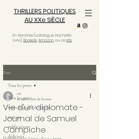
THRILLERS POLITIQUES
AU XXe SIÈCLE
En librairies (catalogue Hachette
Livre),
Bookelis
,
Amazon
, ou ce
site
Post
Tous les posts
cm
Tous les posts
19 mars
2 min de lecture
Vie d'un diplomate -
livres de poche & Ebooks
Journal de Samuel
écriture
Campiche
publications
dédicaces
Dernière mise à jour :
il y a 4 jours