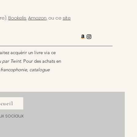
re),
Bookelis
,
Amazon
, ou ce
site
itez acquérir un livre via ce
 par Twint.
Pour des achats en
 francophonie, catalogue
ccueil
x sociaux