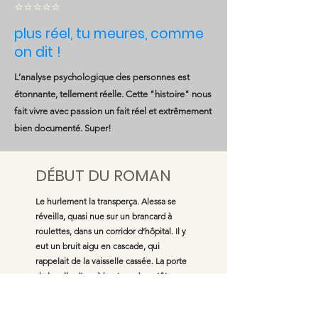
⭐️⭐️⭐️⭐️⭐️
plus réel, tu meures, comme
on dit !
L’analyse psychologique des personnes est
étonnante, tellement réelle. Cette "histoire" nous
fait vivre avec passion un fait réel et extrêmement
bien documenté. Super!
DÉBUT DU ROMAN
Le hurlement la transperça. Alessa se
réveilla, quasi nue sur un brancard à
roulettes, dans un corridor d’hôpital. Il y
eut un bruit aigu en cascade, qui
rappelait de la vaisselle cassée. La porte
de la salle d’op, à hauteur de sa tête,
s’ouvrit avec violence sur un homme
jeune, en blouse maculée de sang, qui