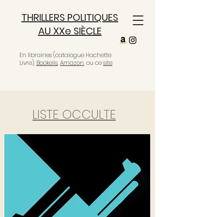
THRILLERS POLITIQUES
AU XXe SIÈCLE
En librairies (catalogue Hachette
Livre),
Bookelis
,
Amazon
, ou ce
site
LISTE OCCULTE