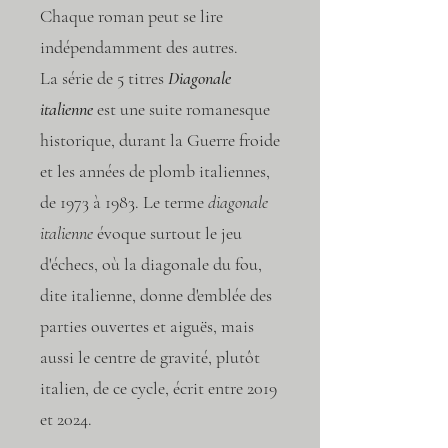
Chaque roman peut se lire
indépendamment des autres.
La série de 5 titres
Diagonale
italienne
est une suite romanesque
historique, durant la Guerre froide
et les années de plomb italiennes,
de 1973 à 1983. Le terme
diagonale
italienne
évoque surtout le jeu
d'échecs, où la diagonale du fou,
dite italienne, donne d'emblée des
parties ouvertes et aiguës, mais
aussi le centre de gravité, plutôt
italien, de ce cycle, écrit entre 2019
et 2024.