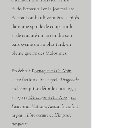
Aldo Bonassoli et la journaliste
Alessa Lombardi vont être aspirés
dans une spirale de coups tordus
et de cruauté qui atteindra son
paroxysme un an plus tard, en
pleine guerre des Malouines.
En écho à l’
Arnaque à l’Or Noir
,
cette fiction clôt le cycle
Diagonale
italienne
qui se déroule entre 1973
et 1983 :
L'Arnaque à l'Or Noir
,
La
Pieuvre au Vatican
,
Alessa ils veulent
ta peau
,
Liste occulte
et
L’Impasse
turquoise
.