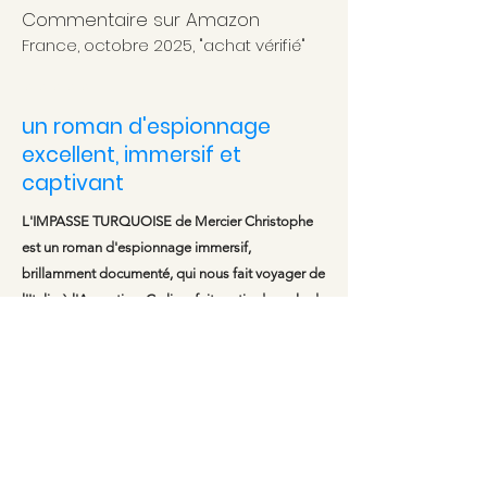
Commentaire sur Amazon
France, octobre
2025, "achat vérifié"
⭐️⭐️⭐️⭐️⭐️
un roman d'espionnage
excellent, immersif et
captivant
L'IMPASSE TURQUOISE de Mercier Christophe
est un roman d'espionnage immersif,
brillamment documenté, qui nous fait voyager de
l'Italie à l'Argentine. Ce livre fait partie du cycle de
Diagonale Italienne.
Le récit commence fort. Nous sommes dans les
années 1980, à la veille du conflit des Malouines.
Les services secrets argentins apprenant qu'un
physicien italien, Aldo Bonassoli, a mis au point
un détecteur de pétrole révolutionnaire, décident