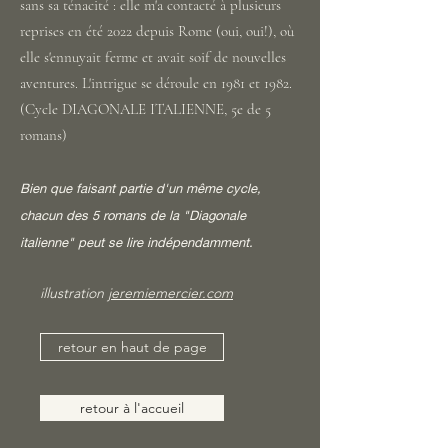
sans sa ténacité : elle m'a contacté à plusieurs
reprises en été 2022 depuis Rome (oui, oui!), où
elle s'ennuyait ferme et avait soif de nouvelles
aventures. L'intrigue se déroule en 1981 et 1982.
(Cycle DIAGONALE ITALIENNE, 5e de 5
romans)
Bien que faisant partie d'un même cycle,
chacun des 5 romans de la "Diagonale
italienne" peut se lire indépendamment.
illustration
jeremiemercier.com
retour en haut de page
retour à l'accueil