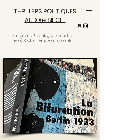
THRILLERS POLITIQUES
AU XXe SIÈCLE
En librairies (catalogue Hachette
Livre),
Bookelis
,
Amazon
, ou ce
site