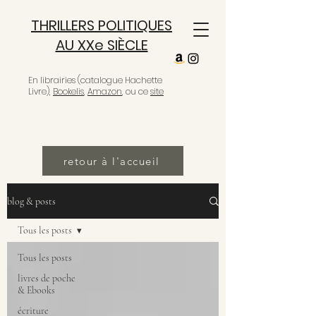
THRILLERS POLITIQUES
AU XXe SIÈCLE
En librairies (catalogue Hachette
Livre),
Bookelis
,
Amazon
, ou ce
site
retour à l'accueil
blog & posts
Tous les posts
Tous les posts
livres de poche
& Ebooks
écriture