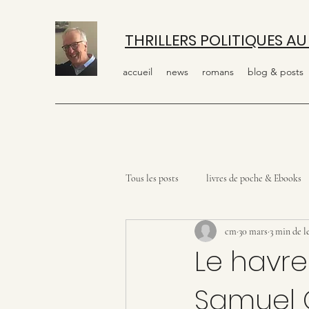
THRILLERS POLITIQUES AU
accueil
news
romans
blog & posts
Tous les posts
livres de poche & Ebooks
cm
30 mars
3 min de l
Le havre
Samuel