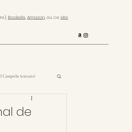
re),
Bookelis
,
Amazon
, ou ce
site
l Campiche (extraits)
nal de