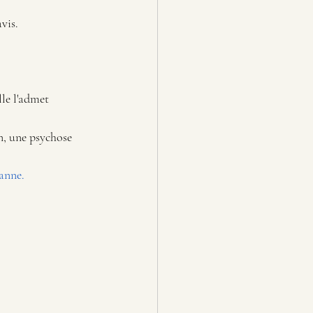
vis.
lle l'admet 
n, une psychose 
sanne.