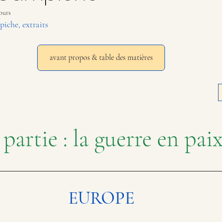
jours
iche, extraits
avant propos & table des matières
 partie : la guerre en pai
EUROPE