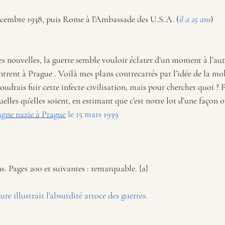
écembre 1938, puis Rome à l'Ambassade des U.S.A. (
il a 25 ans
)
s nouvelles, la guerre semble vouloir éclater d’un moment à l’aut
trent à Prague . Voilà mes plans contrecarrés par l’idée de la mobi
voudrais fuir cette infecte civilisation, mais pour chercher quoi ? F
uelles qu’elles soient, en estimant que c’est notre lot d’une façon 
agne nazie à Prague
 le 15 mars 1939
. Pages 200 et suivantes : remarquable. {a}
ture illustrait l'absurdité atroce des guerres.