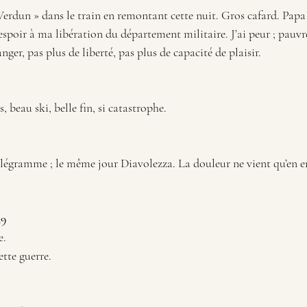
 Verdun » dans le train en remontant cette nuit. Gros cafard. Pap
 espoir à ma libération du département militaire. J’ai peur ; pau
er, pas plus de liberté, pas plus de capacité de plaisir. 
 beau ski, belle fin, si catastrophe.
élégramme ; le même jour Diavolezza. La douleur ne vient qu’en ent
39
e.
tte guerre.