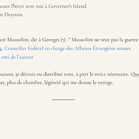
asser l'hiver avec eux à Governor's Island. 
om Drayton.
voir Mussolini, dit à Georges 
 : " Mussolini ne veut pas la guerre 
[7]
a
, Conseiller Fédéral en charge des Affaires Étrangères suisses. 
 ami de l’auteur
ison, je détruis ou distribue tout, à part le strict nécessaire. Qu
nts, plus de chambre, légèreté qui me donne le vertige.