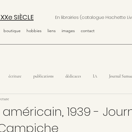
 XXe SIÈCLE
En librairies (catalogue Hachette Liv
boutique
hobbies
liens
images
contact
écriture
publications
dédicaces
IA
Journal Samue
ecture
 américain, 1939 - Jour
 Campiche