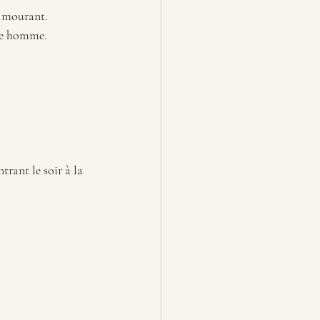
a mourant. 
vre homme.
rant le soir à la 