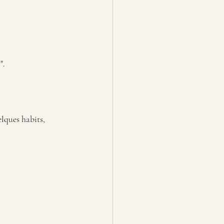
".
elques habits, 