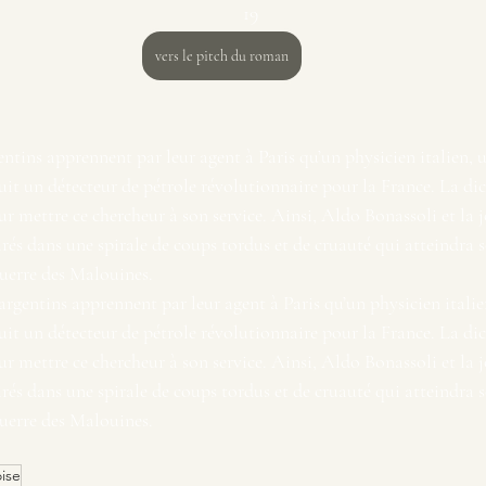
19
vers le pitch du roman
rgentins apprennent par leur agent à Paris qu’un physicien italien, 
uit un détecteur de pétrole révolutionnaire pour la France. La dic
r mettre ce chercheur à son service. Ainsi, Aldo Bonassoli et la j
rés dans une spirale de coups tordus et de cruauté qui atteindra
guerre des Malouines.
s argentins apprennent par leur agent à Paris qu’un physicien italie
uit un détecteur de pétrole révolutionnaire pour la France. La dic
r mettre ce chercheur à son service. Ainsi, Aldo Bonassoli et la j
rés dans une spirale de coups tordus et de cruauté qui atteindra
guerre des Malouines.
ise