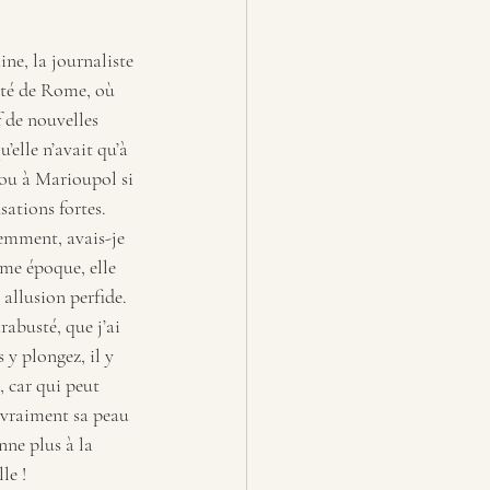
ine, la journaliste 
té de Rome, où 
f de nouvelles 
’elle n’avait qu’à 
, ou à Marioupol si 
sations fortes. 
demment, avais-je 
ême époque, elle 
llusion perfide. 
rabusté, que j’ai 
 y plongez, il y 
, car qui peut 
s vraiment sa peau 
nne plus à la 
le !