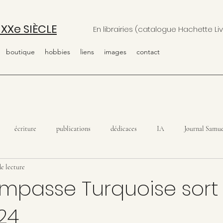
 XXe SIÈCLE
En librairies (catalogue Hachette Liv
boutique
hobbies
liens
images
contact
écriture
publications
dédicaces
IA
Journal Samue
de lecture
l'Impasse Turquoise sort 
24