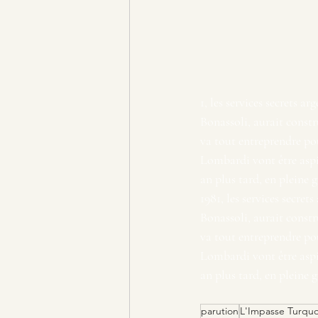
1, les services secrets a
Bonassoli, aurait constr
va tout entreprendre pou
Lombardi vont être aspi
an plus tard, en pleine 
1981, les services secret
Bonassoli, aurait constr
va tout entreprendre pou
Lombardi vont être aspi
an plus tard, en pleine 
parution
L'Impasse Turquo