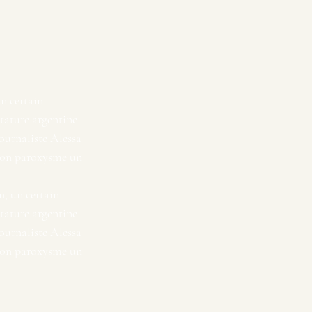
un certain 
tature argentine 
ournaliste Alessa 
 son paroxysme un 
n, un certain 
tature argentine 
ournaliste Alessa 
 son paroxysme un 