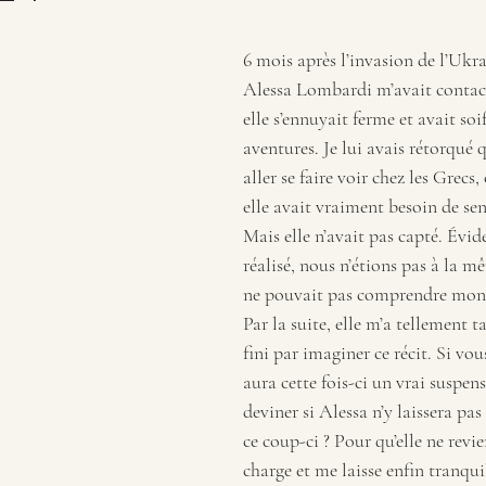
6 mois après l’invasion de l’Ukra
Alessa Lombardi m’avait contac
elle s’ennuyait ferme et avait soi
aventures. Je lui avais rétorqué qu
aller se faire voir chez les Grecs
elle avait vraiment besoin de sen
Mais elle n’avait pas capté. Évi
réalisé, nous n’étions pas à la m
ne pouvait pas comprendre mon a
Par la suite, elle m’a tellement ta
fini par imaginer ce récit. Si vous
aura cette fois-ci un vrai suspens
deviner si Alessa n’y laissera pa
ce coup-ci ? Pour qu’elle ne revie
charge et me laisse enfin tranquil