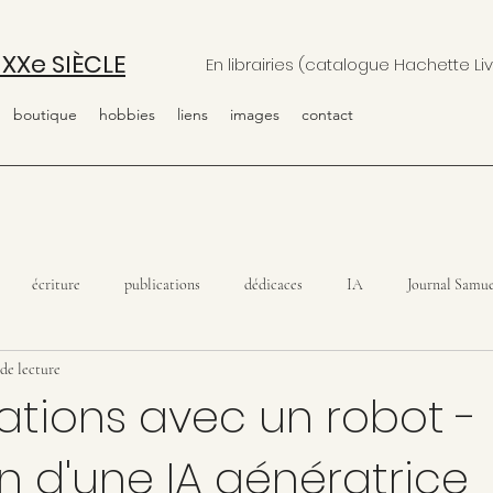
 XXe SIÈCLE
En librairies (catalogue Hachette Liv
boutique
hobbies
liens
images
contact
écriture
publications
dédicaces
IA
Journal Samue
de lecture
tions avec un robot -
ion d'une IA génératrice