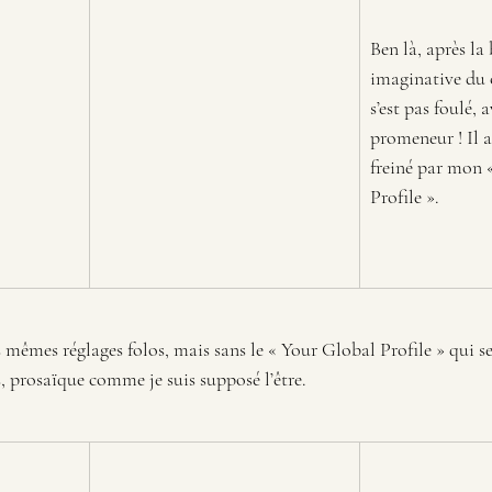
Ben là, après la 
imaginative du c
s’est pas foulé, a
promeneur ! Il a
freiné par mon 
Profile ».
 mêmes réglages folos, mais sans le « Your Global Profile » qui s
es, prosaïque comme je suis supposé l’être.