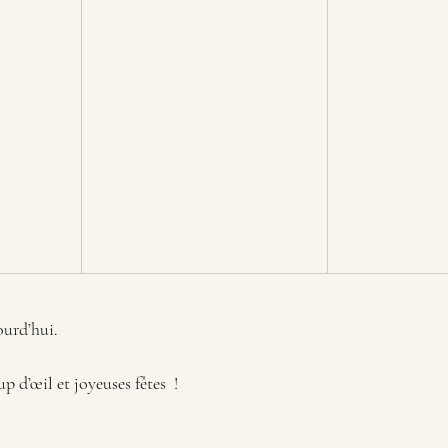
ourd’hui. 
p d’œil et joyeuses fêtes  ! 