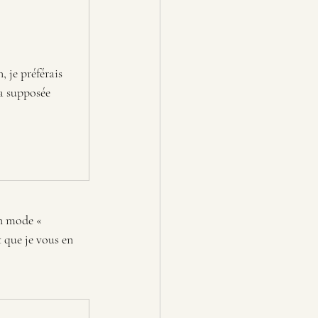
, je préférais 
 supposée 
en mode « 
t que je vous en 