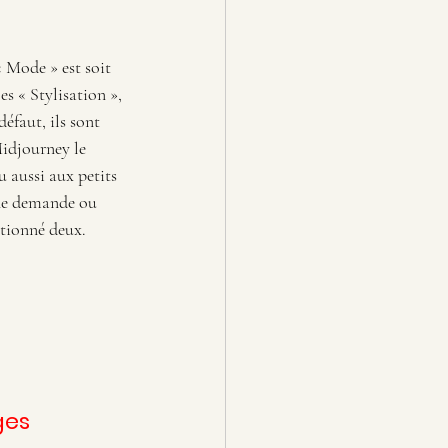
« Mode » est soit 
es « Stylisation », 
éfaut, ils sont 
idjourney le 
 aussi aux petits 
une demande ou 
ctionné deux. 
ges