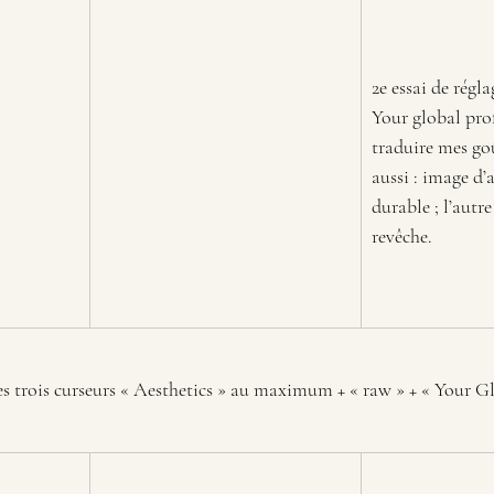
2e essai de régla
Your global prof
traduire mes go
aussi : image d’
durable ; l’autr
revêche.
les trois curseurs « Aesthetics » au maximum + « raw » + « Your Gl