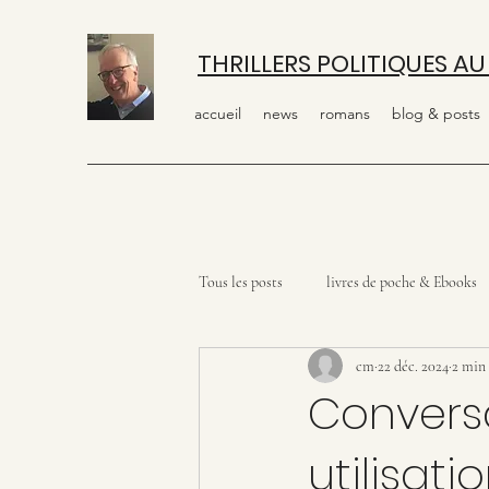
THRILLERS POLITIQUES AU
accueil
news
romans
blog & posts
Tous les posts
livres de poche & Ebooks
cm
22 déc. 2024
2 min 
Conversa
utilisat