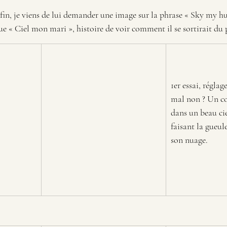
in, je viens de lui demander une image sur la phrase « Sky my hu
ue « Ciel mon mari », histoire de voir comment il se sortirait du 
1er essai, réglag
mal non ? Un co
dans un beau ci
faisant la gueule
son nuage.