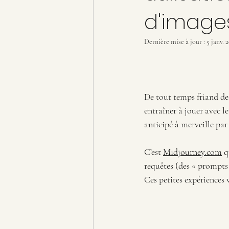
d'image
Dernière mise à jour :
5 janv. 
De tout temps friand de
entraîner à jouer avec le 
anticipé à merveille par
C’est 
Midjourney.com
 q
requêtes (des « prompts 
Ces petites expériences