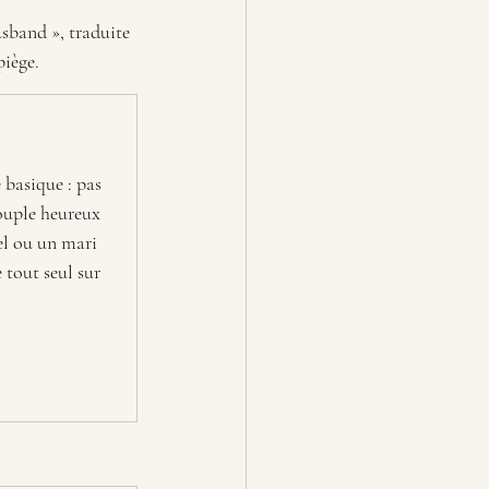
sband », traduite 
piège.
e basique : pas 
uple heureux 
el ou un mari 
 tout seul sur 