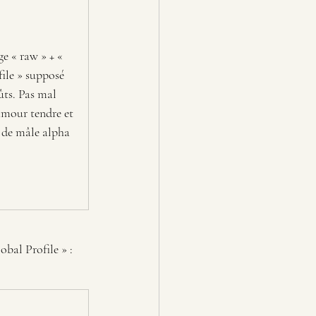
ge « raw » + « 
ile » supposé 
ûts. Pas mal 
amour tendre et 
e de mâle alpha 
obal Profile » :