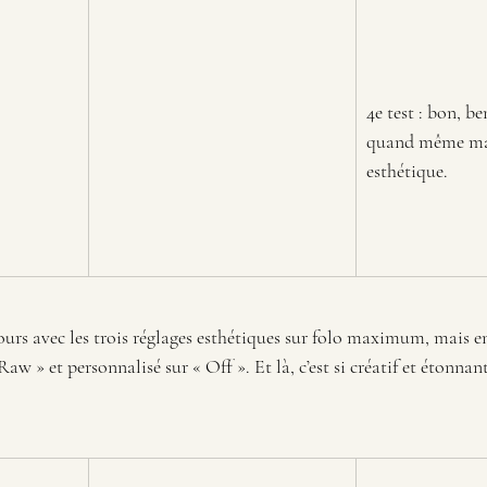
4e test : bon, ben
quand même ma
esthétique.
jours avec les trois réglages esthétiques sur folo maximum, mais 
aw » et personnalisé sur « Off ». Et là, c’est si créatif et étonnan