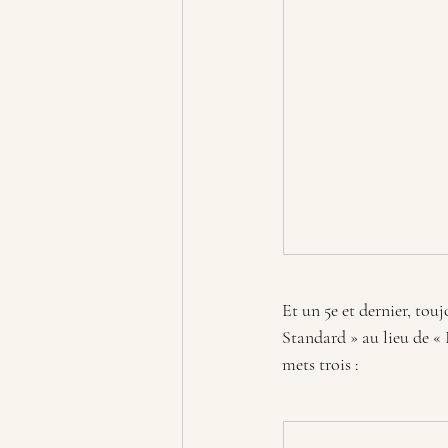
Et un 5e et dernier, tou
Standard » au lieu de « R
mets trois :