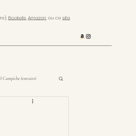
re),
Bookelis
,
Amazon
, ou ce
site
l Campiche (extraits)