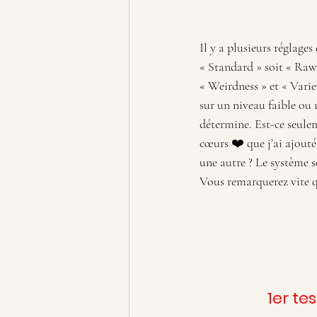
Il y a plusieurs réglages
« Standard » soit « Raw »
« Weirdness » et « Varie
sur un niveau faible ou
détermine. Est-ce seulem
cœurs ❤️ que j’ai ajout
une autre ? Le système s
Vous remarquerez vite qu
1er te