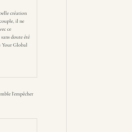
belle création 
ouple, il ne 
vec ce 
 sans doute été 
« Your Global 
emble l’empêcher 