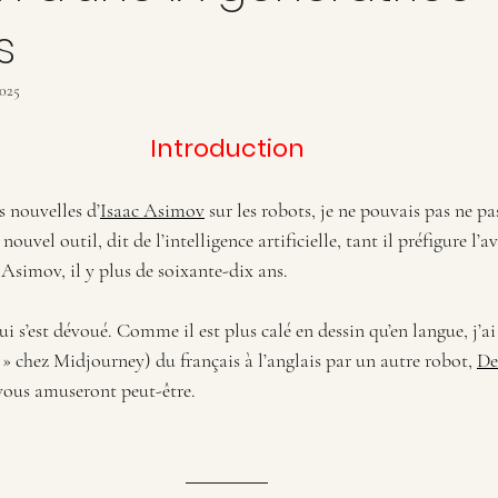
s
2025
Introduction
s nouvelles d’
Isaac Asimov
 sur les robots, je ne pouvais pas ne pa
nouvel outil, dit de l’intelligence artificielle, tant il préfigure l’a
 Asimov, il y plus de soixante-dix ans.
ui s’est dévoué. Comme il est plus calé en dessin qu’en langue, j’ai
» chez Midjourney) du français à l’anglais par un autre robot, 
De
 vous amuseront peut-être.