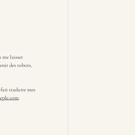
s me laisser 
venir des robots, 
 fait traduire mes 
eple.com
.