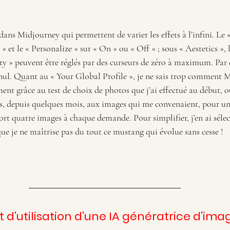
 dans Midjourney qui permettent de varier les effets à l’infini. Le 
 et le « Personalize » sur « On » ou « Off » ; sous « Aestetics », l
ty » peuvent être réglés par des curseurs de zéro à maximum. Par d
 nul. Quant au « Your Global Profile », je ne sais trop comment M
ent grâce au test de choix de photos que j’ai effectué au début, ou
és, depuis quelques mois, aux images qui me convenaient, pour 
ort quatre images à chaque demande. Pour simplifier, j’en ai séle
e je ne maîtrise pas du tout ce mustang qui évolue sans cesse !
st d'utilisation d'une IA génératrice d'ima