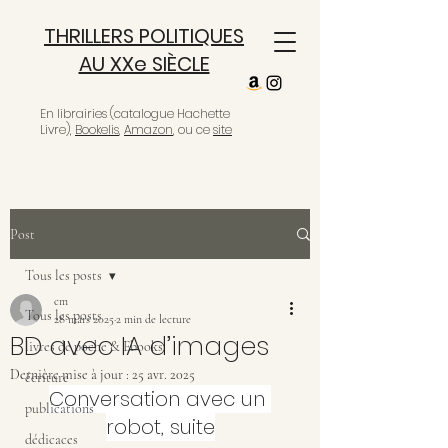
THRILLERS POLITIQUES
AU XXe SIÈCLE
En librairies (catalogue Hachette
Livre),
Bookelis
,
Amazon
, ou ce
site
Post
Tous les posts
cm
Tous les posts
28 mars 2025
2 min de lecture
BD avec IA d’images
livres de poche & Ebooks
Dernière mise à jour :
25 avr. 2025
écriture
Conversation avec un 
publications
robot, suite
dédicaces