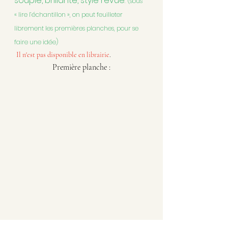
souple, brillante, style revue.
(sous 
« lire l’échantillon », on peut feuilleter 
librement les premières planches, pour se 
faire une idée)
Il n'est pas disponible en librairie
.
Première planche :