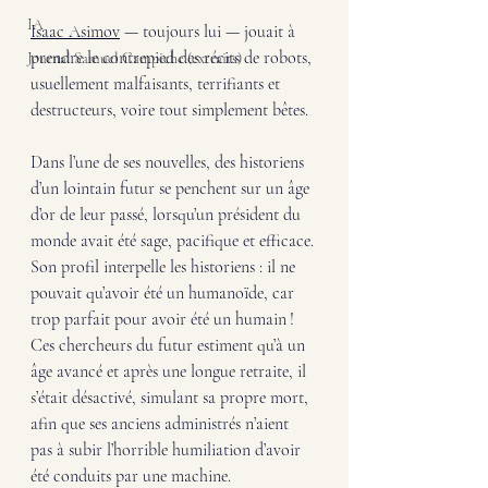
IA
Isaac Asimov
 — toujours lui — jouait à 
prendre le contrepied des récits de robots, 
Journal Samuel Campiche (extraits)
usuellement malfaisants, terrifiants et 
destructeurs, voire tout simplement bêtes. 
Dans l’une de ses nouvelles, des historiens 
d’un lointain futur se penchent sur un âge 
d’or de leur passé, lorsqu’un président du 
monde avait été sage, pacifique et efficace. 
Son profil interpelle les historiens : il ne 
pouvait qu’avoir été un humanoïde, car 
trop parfait pour avoir été un humain ! 
Ces chercheurs du futur estiment qu’à un 
âge avancé et après une longue retraite, il 
s’était désactivé, simulant sa propre mort, 
afin que ses anciens administrés n’aient 
pas à subir l’horrible humiliation d’avoir 
été conduits par une machine.