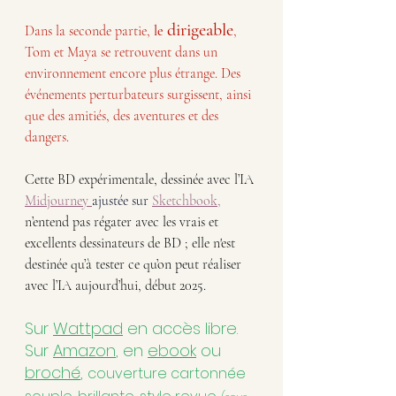
dirigeable
Dans la seconde partie, 
le 
, 
Tom et Maya se retrouvent dans un 
environnement encore plus étrange. Des 
événements perturbateurs surgissent, ainsi 
que des amitiés, des aventures et des 
dangers.
Cette BD expérimentale, dessinée avec l’IA 
Midjourney
ajustée sur
Sketchbook
,
n’entend pas régater avec les vrais et 
excellents dessinateurs de BD ; elle n'est 
destinée qu’à tester ce qu’on peut réaliser 
avec l’IA aujourd’hui, début 2025.
Sur 
Wattpad
 en accès libre. 
Sur 
Amazon
,
 en 
ebook
 ou 
broché
, 
couverture cartonnée 