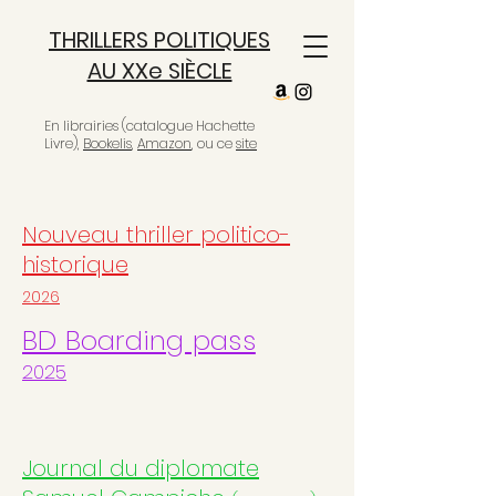
THRILLERS POLITIQUES
AU XXe SIÈCLE
En librairies (catalogue Hachette
Livre),
Bookelis
,
Amazon
, ou ce
site
Nouveau thriller politico-
historique
2026
BD Boarding pass
2025
Journal du diplomate