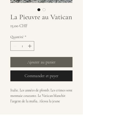
La Pieuvre au Vatican
Prix
15.00 CHF
Quantité
*
Ajouter au panier
Commander et payer
Italie. Les années de plomb. Les crimes sont
monnaie courante. Le Vatican blanchit
l’argent de la mafia. Alessa la jeune
journaliste, Vittorio, le banquier, Nancy,
l’espionne, Aldo, le savant, Albino le pape,