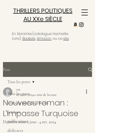
THRILLERS POLITIQUES
AU XXe SIÈCLE
En librairies (catalogue Hachette
Livre),
Bookelis
,
Amazon
, ou ce
site
Post
Tous les posts
cm
Tous les posts
18 mars 2024
0 min de lecture
Nouveau roman :
livres de poche & Ebooks
L'Impasse Turquoise
écriture
publications
Dernière mise à jour :
4 avr. 2024
dédicaces