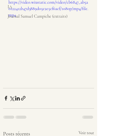
https://video.wixstatic.com/video/cb6847_ab5a
IA
0122412b47d3889d05e2e5cf6acf/1080p/mp4/file.
mp4
Journal Samuel Campiche (extraits)
Posts récents
Voir tout