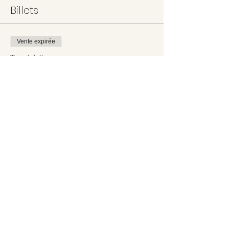
Billets
Vente expirée
Type de billet
Billet simple
Prix
5.00 €
+ 0.13 € de frais de billetterie
Partager cet événement