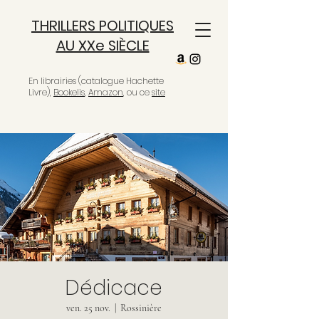
THRILLERS POLITIQUES
AU XXe SIÈCLE
En librairies (catalogue Hachette
Livre),
Bookelis
,
Amazon
, ou ce
site
Dédicace
ven. 25 nov.
  |  
Rossinière