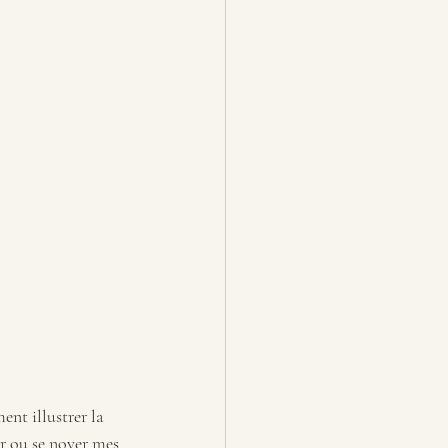
nt illustrer la 
er ou se noyer mes 