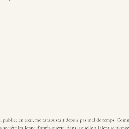
n, publiée en 2021, me tarabustait depuis pas mal de temps. Comme
 société italienne d’après-guerre, dans laquelle allaient se plong