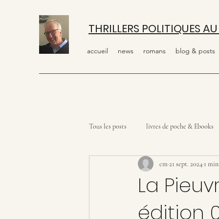
THRILLERS POLITIQUES AU
accueil
news
romans
blog & posts
Tous les posts
livres de poche & Ebooks
cm
21 sept. 2024
1 min
La Pieuv
édition