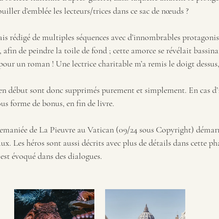
iller d’emblée les lecteurs/trices dans ce sac de nœuds ?
ais rédigé de multiples séquences avec d’innombrables protagonist
, afin de peindre la toile de fond ; cette amorce se révélait bassina
our un roman ! Une lectrice charitable m’a remis le doigt dessu
ien début sont donc supprimés purement et simplement. En cas d’in
s forme de bonus, en fin de livre.
remaniée de La Pieuvre au Vatican (09/24 sous Copyright) démarre
x. Les héros sont aussi décrits avec plus de détails dans cette phas
 est évoqué dans des dialogues.