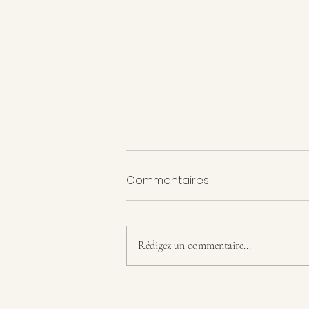
Commentaires
Rédigez un commentaire...
La Bifurcation Berlin 1933
vient de paraitre