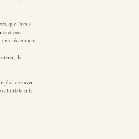
es, que j’avais 
nte et peu 
s, tout récemment.
térêt, ils 
 plus vite avec 
e initiale et le 