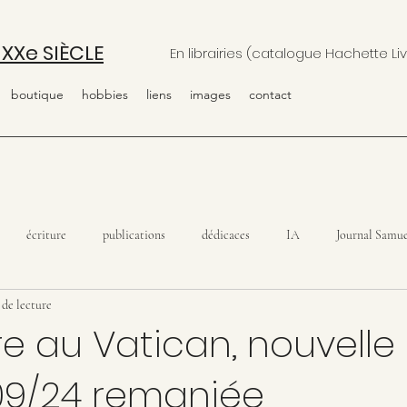
 XXe SIÈCLE
En librairies (catalogue Hachette Liv
boutique
hobbies
liens
images
contact
écriture
publications
dédicaces
IA
Journal Samue
 de lecture
re au Vatican, nouvelle
 09/24 remaniée