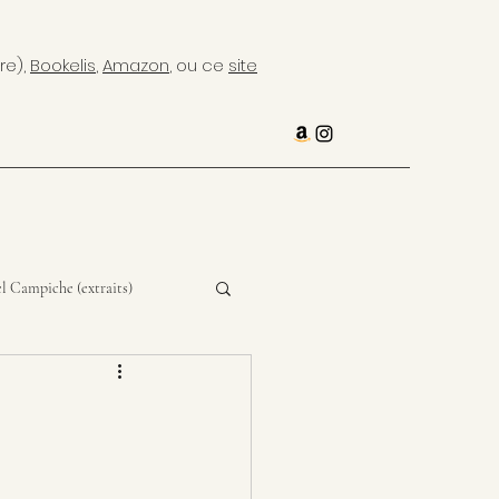
re),
Bookelis
,
Amazon
, ou ce
site
l Campiche (extraits)