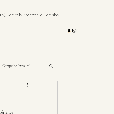
re),
Bookelis
,
Amazon
, ou ce
site
l Campiche (extraits)
périence 