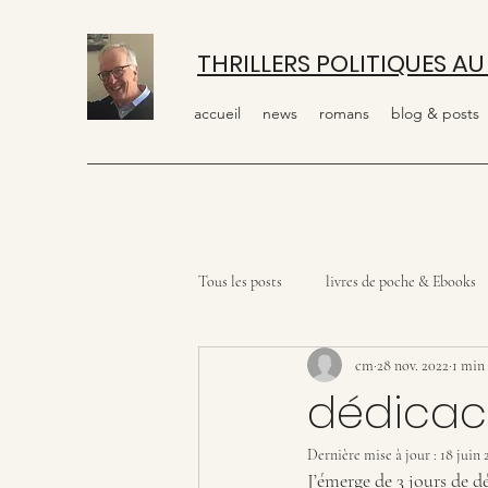
THRILLERS POLITIQUES AU
accueil
news
romans
blog & posts
Tous les posts
livres de poche & Ebooks
cm
28 nov. 2022
1 min 
dédica
Dernière mise à jour :
18 juin 
J’émerge de 3 jours de d