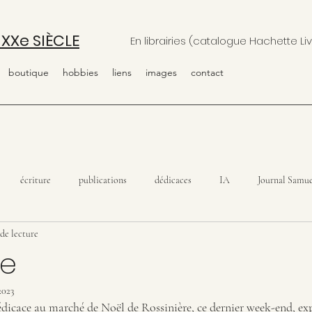
 XXe SIÈCLE
En librairies (catalogue Hachette Liv
boutique
hobbies
liens
images
contact
écriture
publications
dédicaces
IA
Journal Samue
de lecture
ce
2023
édicace au marché de Noël de Rossinière, ce dernier week-end, ex