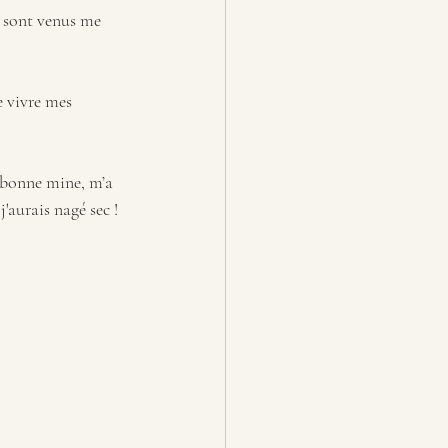
i sont venus me 
e vivre mes 
 bonne mine, m’a 
'aurais nagé sec !