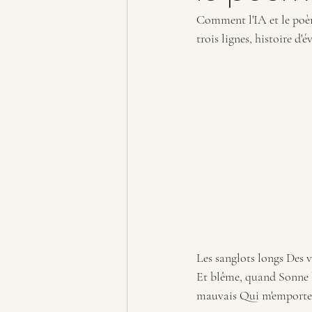
Comment l'IA et le poèm
trois lignes, histoire d'
Les sanglots longs Des
Et blême, quand Sonne l'
mauvais Qui m'emporte De