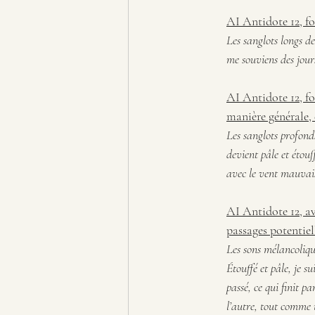
AI Antidote 12, f
Les sanglots longs d
me souviens des jour
AI Antidote 12, fo
manière générale, 
Les sanglots profond
devient pâle et étouf
avec le vent mauvais
AI Antidote 12, av
passages potentie
Les sons mélancoliq
Étouffé et pâle, je 
passé, ce qui finit p
l’autre, tout comme 