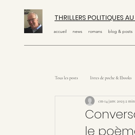
THRILLERS POLITIQUES AU
accueil
news
romans
blog & posts
Tous les posts
livres de poche & Ebooks
cm
14 janv. 2025
2 min
Conversa
le poèm