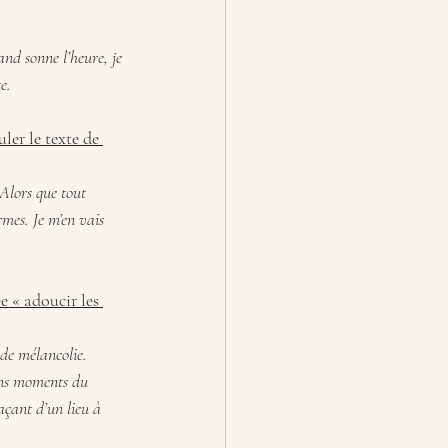
nd sonne l’heure, je 
e.
ler le texte de 
Alors que tout 
rmes. Je m’en vais 
 « adoucir les 
de mélancolie. 
ons moments du 
açant d’un lieu à 