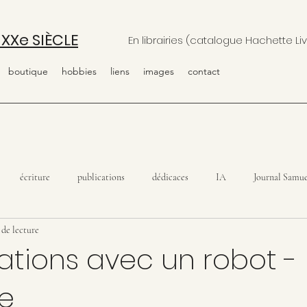
 XXe SIÈCLE
En librairies (catalogue Hachette Liv
boutique
hobbies
liens
images
contact
écriture
publications
dédicaces
IA
Journal Samue
 de lecture
tions avec un robot - L
e