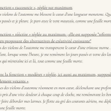
onction « raccourcir », réglée sur maximum
es violons de l’automne me blessent le cœur d’une langueur monotone. Qua
s passés et je pleure. Je pars avec le vent mauvais, comme une feuille mort
nction « réécrire » réglée au maximum ; elle est supposée "reformu
en proposant des alternatives de créativité croissante"
s des violons de l’automne me transpercent le cœur d’une tristesse morne. 
fant, lorsque sonne l’heure, je me remémore les jours passés et verse des la
 qui m’entraîne ici et là, tout comme une feuille morte.
ec la fonction « modérer » réglée, ici aussi au maximum, supposée
llement vexants »
ues des violons d’automne résonnent en mon cœur, déclenchant une profon
suis pris d’une vive douleur à chaque coup de cloche, me remémorant les b
ar faire déborder mes larmes. Je flotte au gré des courants aériens, me dépl
une feuille morte.