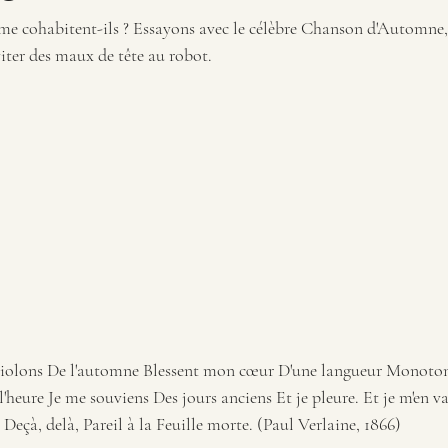
e cohabitent-ils ? Essayons avec le célèbre Chanson d'Automne,
éviter des maux de tête au robot.
 violons De l'automne Blessent mon cœur D'une langueur Monoton
heure Je me souviens Des jours anciens Et je pleure. Et je m'en v
çà, delà, Pareil à la Feuille morte. (Paul Verlaine, 1866)