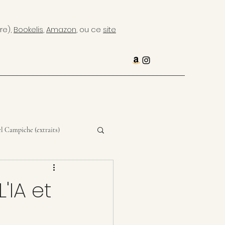
re),
Bookelis
,
Amazon
, ou ce
site
l Campiche (extraits)
'IA et