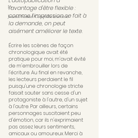
L’autopublication a 
l'avantage d'être flexible : 
IA
comme l’impression se fait à 
Journal Samuel Campiche (extraits)
la demande, on peut 
aisément améliorer le texte.
Écrire les scènes de façon 
chronologique avait été 
pratique pour moi, m'avait évité 
de m'embrouiller lors de 
l'écriture. Au final en revanche, 
les lecteurs perdaient le fil 
puisqu'une chronologie stricte 
faisait sauter sans cesse d'un 
protagoniste à l'autre, d'un sujet 
à l'autre. Par ailleurs, certains 
personnages suscitaient peu 
d'émotion, car ils n'exprimaient 
pas assez leurs sentiments, 
amicaux ou amoureux. Merci à 