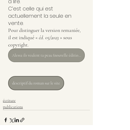
à lire. 
C’est celle qui est 
actuellement la seule en 
vente.
Pour distinguer la version remaniée, 
il est indiqué « 
éd. 05/2023
 » sous 
copyright.
Alessa ils veulent ta peau (nouvelle édition de mai 2023)
descriptif du roman sur le site
écriture
publications