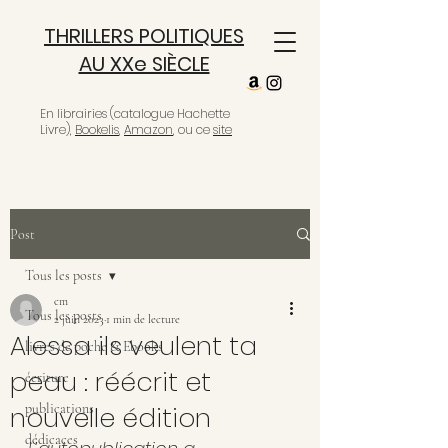
THRILLERS POLITIQUES
AU XXe SIÈCLE
En librairies (catalogue Hachette
Livre),
Bookelis
,
Amazon
, ou ce
site
Post
Tous les posts
cm
Tous les posts
2 juin 2023
1 min de lecture
Alessa ils veulent ta
livres de poche & Ebooks
peau : réécrit et
écriture
nouvelle édition
publications
dédicaces